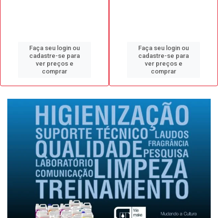
Faça seu login ou
Faça seu login ou
cadastre-se para
cadastre-se para
ver preços e
ver preços e
comprar
comprar