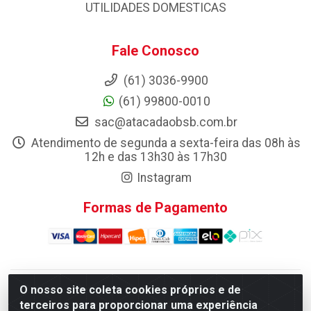
UTILIDADES DOMESTICAS
Fale Conosco
(61) 3036-9900
(61) 99800-0010
sac@atacadaobsb.com.br
Atendimento de segunda a sexta-feira das 08h às
12h e das 13h30 às 17h30
Instagram
Formas de Pagamento
O nosso site coleta cookies próprios e de
Atacadao da Limpeza F. Pereira Queiroz Comercio e
terceiros para proporcionar uma experiência
Distribuicao LTDA - Quadra Qi 10 Lotes 39 e, 41 - Setor