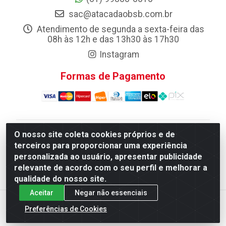
sac@atacadaobsb.com.br
Atendimento de segunda a sexta-feira das
08h às 12h e das 13h30 às 17h30
Instagram
Formas de Pagamento
O nosso site coleta cookies próprios e de
Atacadao da Limpeza F. Pereira Queiroz Comercio e
terceiros para proporcionar uma experiência
Distribuicao LTDA - Quadra Qi 10 Lotes 39 e, 41 - Setor
personalizada ao usuário, apresentar publicidade
Industrial (Taguatinga), Brasília/DF - CEP 72.135-100 -
relevante de acordo com o seu perfil e melhorar a
CNPJ 13.184.675/0001-80
qualidade do nosso site.
Aceitar
Negar não essenciais
Preferências de Cookies