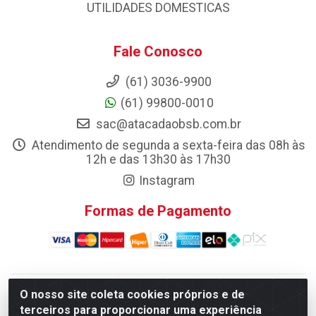
UTILIDADES DOMESTICAS
Fale Conosco
(61) 3036-9900
(61) 99800-0010
sac@atacadaobsb.com.br
Atendimento de segunda a sexta-feira das 08h às
12h e das 13h30 às 17h30
Instagram
Formas de Pagamento
O nosso site coleta cookies próprios e de
Atacadao da Limpeza F. Pereira Queiroz Comercio e
terceiros para proporcionar uma experiência
Distribuicao LTDA - Quadra Qi 10 Lotes 39 e, 41 - Setor