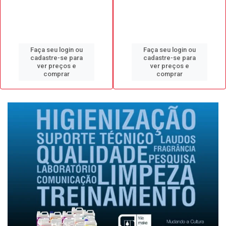
Faça seu login ou
Faça seu login ou
cadastre-se para
cadastre-se para
ver preços e
ver preços e
comprar
comprar