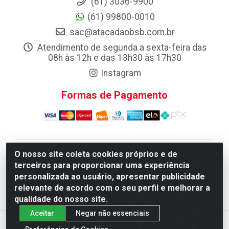
(61) 3036-9900
(61) 99800-0010
sac@atacadaobsb.com.br
Atendimento de segunda a sexta-feira das
08h às 12h e das 13h30 às 17h30
Instagram
Formas de Pagamento
O nosso site coleta cookies próprios e de
Atacadao da Limpeza F. Pereira Queiroz Comercio e
terceiros para proporcionar uma experiência
Distribuicao LTDA - Quadra Qi 10 Lotes 39 e, 41 - Setor
personalizada ao usuário, apresentar publicidade
Industrial (Taguatinga), Brasília/DF - CEP 72.135-100 -
relevante de acordo com o seu perfil e melhorar a
CNPJ 13.184.675/0001-80
qualidade do nosso site.
Aceitar
Negar não essenciais