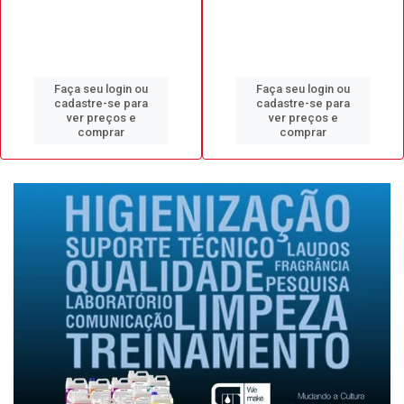
Faça seu login ou
Faça seu login ou
cadastre-se para
cadastre-se para
ver preços e
ver preços e
comprar
comprar