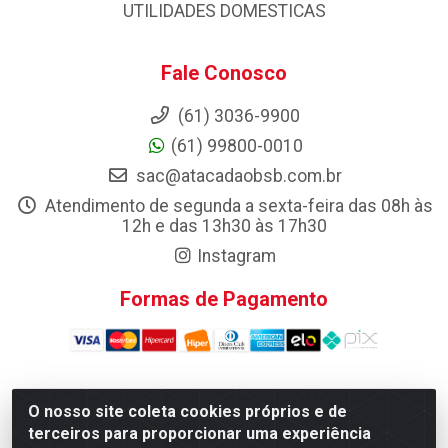
UTILIDADES DOMESTICAS
Fale Conosco
(61) 3036-9900
(61) 99800-0010
sac@atacadaobsb.com.br
Atendimento de segunda a sexta-feira das 08h às
12h e das 13h30 às 17h30
Instagram
Formas de Pagamento
O nosso site coleta cookies próprios e de
Atacadao da Limpeza F. Pereira Queiroz Comercio e
terceiros para proporcionar uma experiência
Distribuicao LTDA - Quadra Qi 10 Lotes 39 e, 41 - Setor