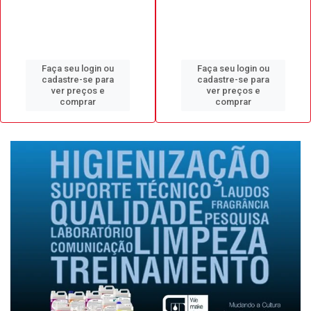
Faça seu login ou
Faça seu login ou
cadastre-se para
cadastre-se para
ver preços e
ver preços e
comprar
comprar