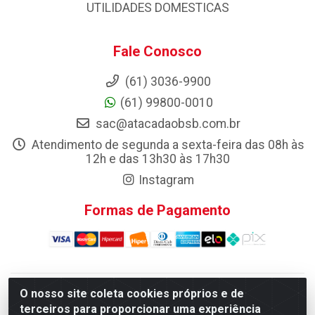
UTILIDADES DOMESTICAS
Fale Conosco
(61) 3036-9900
(61) 99800-0010
sac@atacadaobsb.com.br
Atendimento de segunda a sexta-feira das 08h às
12h e das 13h30 às 17h30
Instagram
Formas de Pagamento
O nosso site coleta cookies próprios e de
Atacadao da Limpeza F. Pereira Queiroz Comercio e
terceiros para proporcionar uma experiência
Distribuicao LTDA - Quadra Qi 10 Lotes 39 e, 41 - Setor