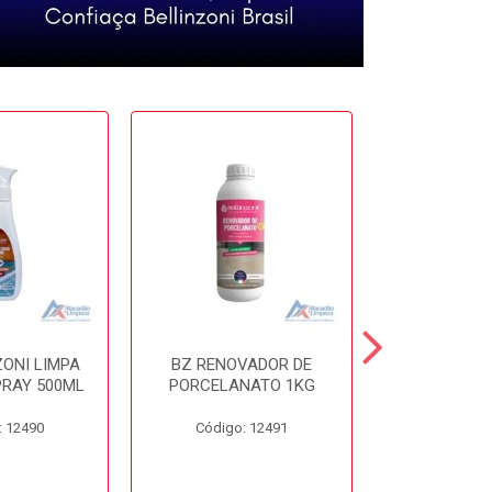
ZONI LIMPA
BZ RENOVADOR DE
BZ DISSO
PRAY 500ML
PORCELANATO 1KG
450
: 12490
Código: 12491
Código: