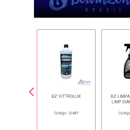
 CERA 3.6LT
BZ VITTROLUX
BZ LIMP
INZONI
LIMP DIA
o: 12503
Código: 12487
Código