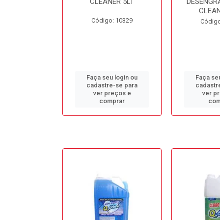
L BB50LT
CLEANER 5LT
DESENGR
CLEAN
o: 10688
Código: 10329
Código
u login ou
Faça seu login ou
Faça seu
e-se para
cadastre-se para
cadastr
reços e
ver preços e
ver p
mprar
comprar
com