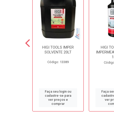
 SECOND
HIGI TOOLS IMPER
HIGI T
NTE LIMPA
SOLVENTE 20LT
IMPERMEA
COLCHÃO 5LT
1
Código: 13389
o: 13384
Código
u login ou
Faça seu login ou
Faça seu
e-se para
cadastre-se para
cadastr
reços e
ver preços e
ver p
mprar
comprar
com