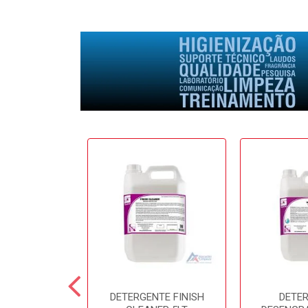
E SOFTFRESH
DETERGENTE FINISH
DETE