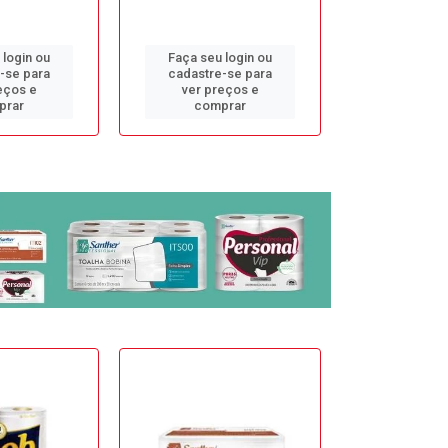
 login ou
Faça seu login ou
Faça seu 
-se para
cadastre-se para
cadastre
eços e
ver preços e
ver pr
prar
comprar
comp