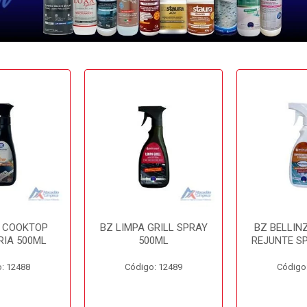
A COOKTOP
BZ LIMPA GRILL SPRAY
BZ BELLIN
RIA 500ML
500ML
REJUNTE S
: 12488
Código: 12489
Código