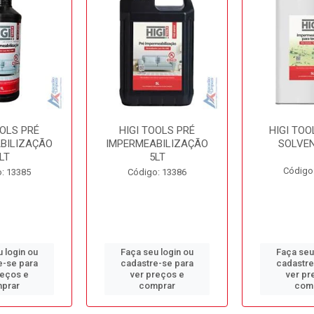
OOLS PRÉ
HIGI TOOLS PRÉ
HIGI TOO
BILIZAÇÃO
IMPERMEABILIZAÇÃO
SOLVEN
LT
5LT
Código
: 13385
Código: 13386
 login ou
Faça seu login ou
Faça seu
e-se para
cadastre-se para
cadastre
reços e
ver preços e
ver pr
prar
comprar
com