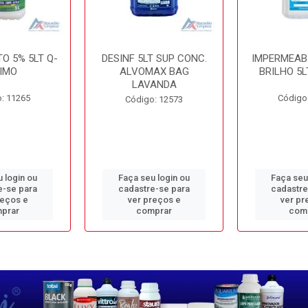
O 5% 5LT Q-
DESINF 5LT SUP CONC.
IMPERMEAB
IMO
ALVOMAX BAG
BRILHO 5L
LAVANDA
: 11265
Código
Código: 12573
 login ou
Faça seu login ou
Faça seu
e-se para
cadastre-se para
cadastre
reços e
ver preços e
ver pr
prar
comprar
com