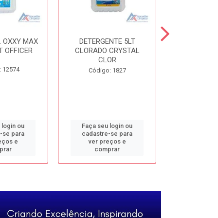
. OXXY MAX
DETERGENTE 5LT
DESINF. 5
T OFFICER
CLORADO CRYSTAL
ALVOMAX FL
CLOR
: 12574
Código
Código: 1827
 login ou
Faça seu login ou
Faça seu 
-se para
cadastre-se para
cadastre
eços e
ver preços e
ver pr
prar
comprar
comp