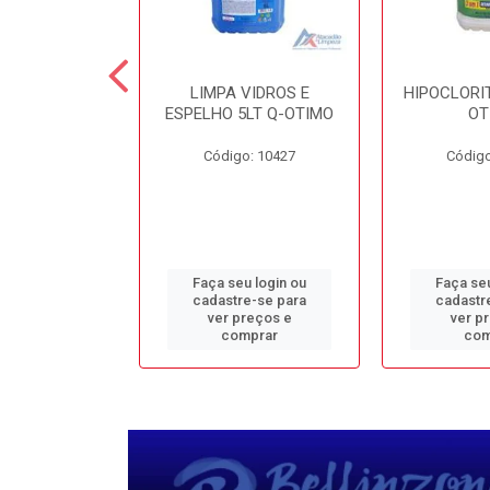
TE 5LT Q-
LIMPA VIDROS E
HIPOCLORIT
CONFORTO
ESPELHO 5LT Q-OTIMO
OT
o: 1950
Código: 10427
Código
u login ou
Faça seu login ou
Faça seu
e-se para
cadastre-se para
cadastr
reços e
ver preços e
ver p
mprar
comprar
com