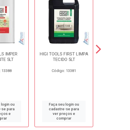
LS IMPER
HIGI TOOLS FIRST LIMPA
HIGI TOOLS 
TE 5LT
TECIDO 5LT
5L
: 13388
Código: 13381
Código:
 login ou
Faça seu login ou
Faça seu 
-se para
cadastre-se para
cadastre
eços e
ver preços e
ver pr
prar
comprar
comp