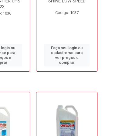
NTIER UHS
SHINE LOW SPEED
SUNNY SIDE
23
Código: 1037
Código
: 1036
 login ou
Faça seu login ou
Faça seu 
-se para
cadastre-se para
cadastre
eços e
ver preços e
ver pr
prar
comprar
comp