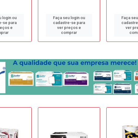
 login ou
Faça seu login ou
Faça seu
e-se para
cadastre-se para
cadastre
reços e
ver preços e
ver pr
prar
comprar
com