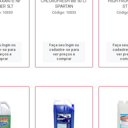
AXANTE NF
CHLOROFRESH BB 50 LT
HIGH FRO
ER 5LT
SPARTAN
ST
: 10330
Código: 10333
Código
 login ou
Faça seu login ou
Faça seu
e-se para
cadastre-se para
cadastre
reços e
ver preços e
ver pr
prar
comprar
com