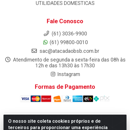
UTILIDADES DOMESTICAS
Fale Conosco
(61) 3036-9900
(61) 99800-0010
sac@atacadaobsb.com.br
Atendimento de segunda a sexta-feira das 08h às
12h e das 13h30 às 17h30
Instagram
Formas de Pagamento
O nosso site coleta cookies próprios e de
Atacadao da Limpeza F. Pereira Queiroz Comercio e
terceiros para proporcionar uma experiência
Distribuicao LTDA - Quadra Qi 10 Lotes 39 e, 41 - Setor