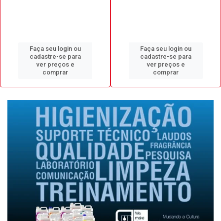
Faça seu login ou
Faça seu login ou
cadastre-se para
cadastre-se para
ver preços e
ver preços e
comprar
comprar