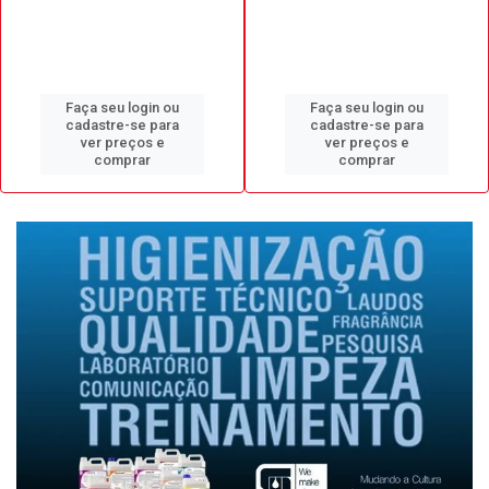
Faça seu login ou
Faça seu login ou
cadastre-se para
cadastre-se para
ver preços e
ver preços e
comprar
comprar