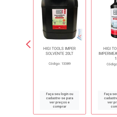
 SECOND
HIGI TOOLS IMPER
HIGI T
NTE LIMPA
SOLVENTE 20LT
IMPERMEA
COLCHÃO 5LT
1
Código: 13389
o: 13384
Código
u login ou
Faça seu login ou
Faça seu
e-se para
cadastre-se para
cadastr
reços e
ver preços e
ver p
mprar
comprar
com