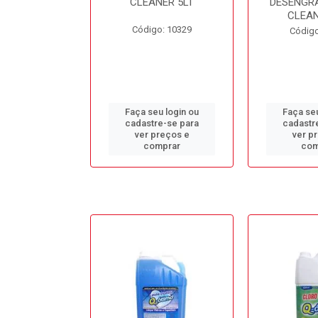
L BB50LT
CLEANER 5LT
DESENGR
CLEAN
o: 10688
Código: 10329
Código
u login ou
Faça seu login ou
Faça seu
e-se para
cadastre-se para
cadastr
reços e
ver preços e
ver p
mprar
comprar
com