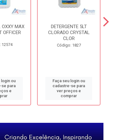
. OXXY MAX
DETERGENTE 5LT
DESINF. 5
T OFFICER
CLORADO CRYSTAL
ALVOMAX FL
CLOR
: 12574
Código
Código: 1827
 login ou
Faça seu login ou
Faça seu 
-se para
cadastre-se para
cadastre
eços e
ver preços e
ver pr
prar
comprar
comp