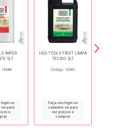
LS IMPER
HIGI TOOLS FIRST LIMPA
HIGI TOOLS 
TE 5LT
TECIDO 5LT
5L
: 13388
Código: 13381
Código:
 login ou
Faça seu login ou
Faça seu 
-se para
cadastre-se para
cadastre
eços e
ver preços e
ver pr
prar
comprar
comp