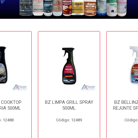
A COOKTOP
BZ LIMPA GRILL SPRAY
BZ BELLIN
RIA 500ML
500ML
REJUNTE S
: 12488
Código: 12489
Código