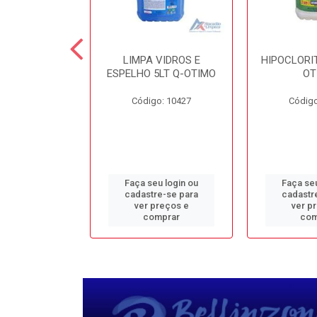
TE 5LT Q-
LIMPA VIDROS E
HIPOCLORIT
CONFORTO
ESPELHO 5LT Q-OTIMO
OT
o: 1950
Código: 10427
Código
u login ou
Faça seu login ou
Faça seu
e-se para
cadastre-se para
cadastr
reços e
ver preços e
ver p
mprar
comprar
com