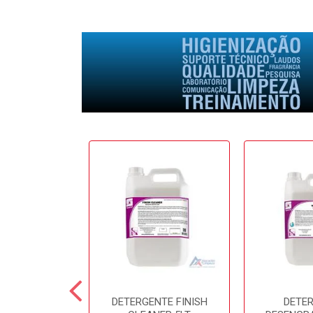
E SOFTFRESH
DETERGENTE FINISH
DETE