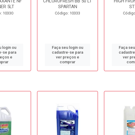
AXANTE NF
CHLOROFRESH BB 50 LT
HIGH FRO
ER 5LT
SPARTAN
ST
: 10330
Código: 10333
Código
 login ou
Faça seu login ou
Faça seu
e-se para
cadastre-se para
cadastre
reços e
ver preços e
ver pr
prar
comprar
com