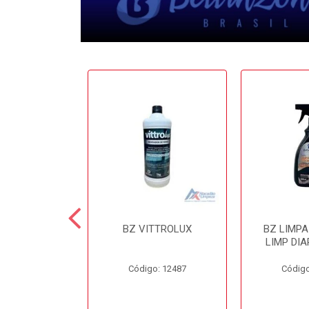
 CERA 3.6LT
BZ VITTROLUX
BZ LIMP
INZONI
LIMP DIA
o: 12503
Código: 12487
Código