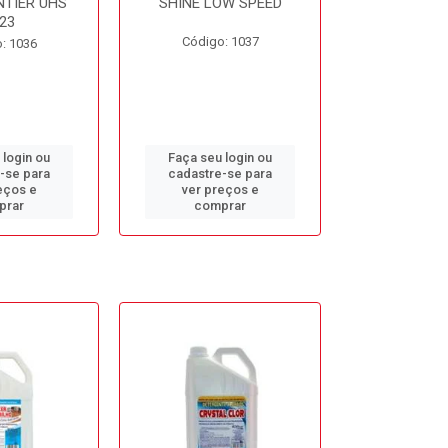
NTIER UHS
SHINE LOW SPEED
SUNNY SIDE
23
Código: 1037
Código
: 1036
 login ou
Faça seu login ou
Faça seu 
-se para
cadastre-se para
cadastre
eços e
ver preços e
ver pr
prar
comprar
comp