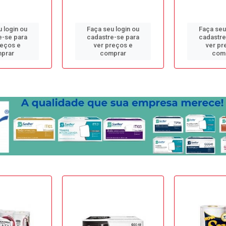
 login ou
Faça seu login ou
Faça seu
e-se para
cadastre-se para
cadastre
reços e
ver preços e
ver pr
prar
comprar
com