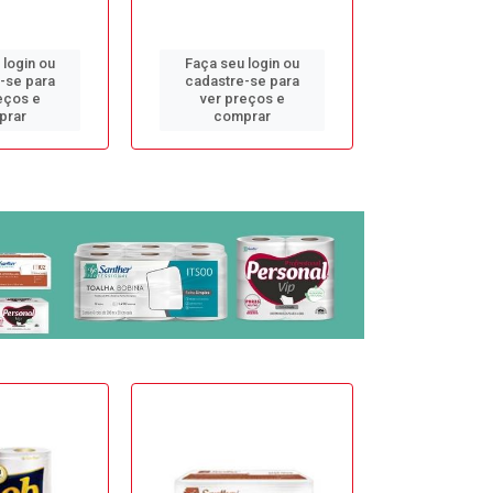
 login ou
Faça seu login ou
Faça seu 
-se para
cadastre-se para
cadastre
eços e
ver preços e
ver pr
prar
comprar
comp