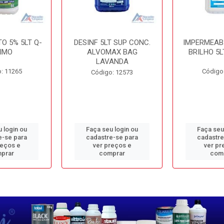
O 5% 5LT Q-
DESINF 5LT SUP CONC.
IMPERMEAB
IMO
ALVOMAX BAG
BRILHO 5L
LAVANDA
: 11265
Código
Código: 12573
 login ou
Faça seu login ou
Faça seu
e-se para
cadastre-se para
cadastre
reços e
ver preços e
ver pr
prar
comprar
com