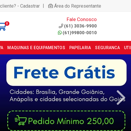
|
cliente? - Cadastrar
Área do Representante
Fale Conosco
0
(61) 3036-9900
(61)99800-0010
VA
MAQUINAS E EQUIPAMENTOS
PAPELARIA
SEGURANCA
UT