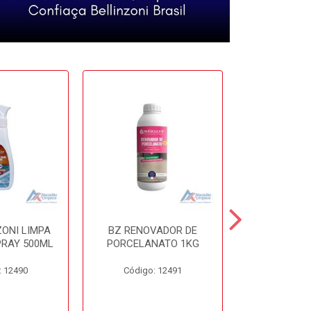
ZONI LIMPA
BZ RENOVADOR DE
BZ DISSO
PRAY 500ML
PORCELANATO 1KG
450
: 12490
Código: 12491
Código: