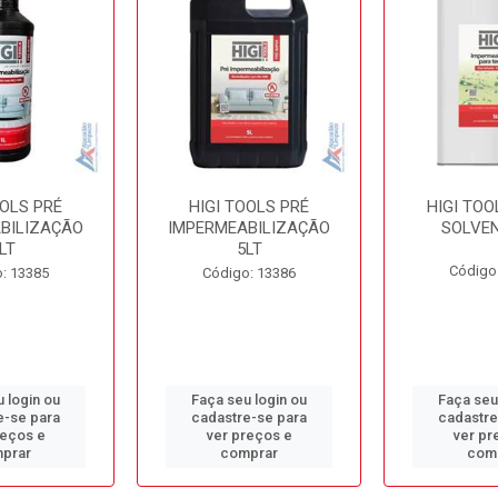
OOLS PRÉ
HIGI TOOLS PRÉ
HIGI TOO
BILIZAÇÃO
IMPERMEABILIZAÇÃO
SOLVEN
LT
5LT
Código
: 13385
Código: 13386
 login ou
Faça seu login ou
Faça seu
e-se para
cadastre-se para
cadastre
reços e
ver preços e
ver pr
prar
comprar
com