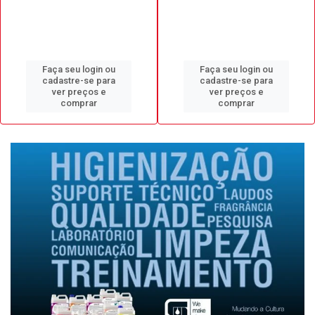
Faça seu login ou
Faça seu login ou
cadastre-se para
cadastre-se para
ver preços e
ver preços e
comprar
comprar