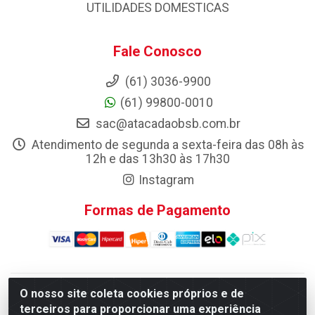
UTILIDADES DOMESTICAS
Fale Conosco
(61) 3036-9900
(61) 99800-0010
sac@atacadaobsb.com.br
Atendimento de segunda a sexta-feira das 08h às
12h e das 13h30 às 17h30
Instagram
Formas de Pagamento
O nosso site coleta cookies próprios e de
Atacadao da Limpeza F. Pereira Queiroz Comercio e
terceiros para proporcionar uma experiência
Distribuicao LTDA - Quadra Qi 10 Lotes 39 e, 41 - Setor