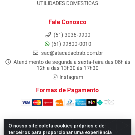
UTILIDADES DOMESTICAS
Fale Conosco
(61) 3036-9900
(61) 99800-0010
sac@atacadaobsb.com.br
Atendimento de segunda a sexta-feira das 08h às
12h e das 13h30 às 17h30
Instagram
Formas de Pagamento
O nosso site coleta cookies próprios e de
Atacadao da Limpeza F. Pereira Queiroz Comercio e
terceiros para proporcionar uma experiência
Distribuicao LTDA - Quadra Qi 10 Lotes 39 e, 41 - Setor