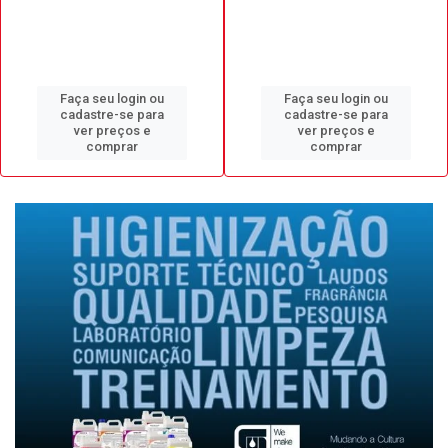
Faça seu login ou
Faça seu login ou
cadastre-se para
cadastre-se para
ver preços e
ver preços e
comprar
comprar