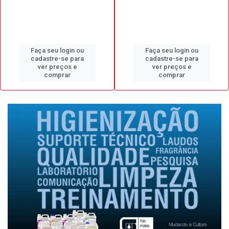
Faça seu login ou
Faça seu login ou
cadastre-se para
cadastre-se para
ver preços e
ver preços e
comprar
comprar