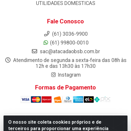
UTILIDADES DOMESTICAS
Fale Conosco
(61) 3036-9900
(61) 99800-0010
sac@atacadaobsb.com.br
Atendimento de segunda a sexta-feira das 08h às
12h e das 13h30 às 17h30
Instagram
Formas de Pagamento
O nosso site coleta cookies próprios e de
Atacadao da Limpeza F. Pereira Queiroz Comercio e
terceiros para proporcionar uma experiência
Distribuicao LTDA - Quadra Qi 10 Lotes 39 e, 41 - Setor