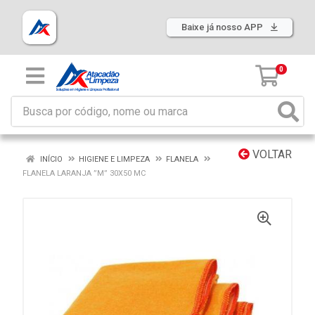
Baixe já nosso APP
0
VOLTAR
INÍCIO
HIGIENE E LIMPEZA
FLANELA
FLANELA LARANJA ”M” 30X50 MC