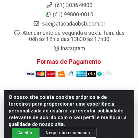
(61) 3036-9900
(61) 99800-0010
sac@atacadaobsb.com.br
Atendimento de segunda a sexta-feira das
08h às 12h e das 13h30 às 17h30
Instagram
Formas de Pagamento
O nosso site coleta cookies próprios e de
Atacadao da Limpeza F. Pereira Queiroz Comercio e
terceiros para proporcionar uma experiência
Distribuicao LTDA - Quadra Qi 10 Lotes 39 e, 41 - Setor
personalizada ao usuário, apresentar publicidade
Industrial (Taguatinga), Brasília/DF - CEP 72.135-100 -
relevante de acordo com o seu perfil e melhorar a
CNPJ 13.184.675/0001-80
qualidade do nosso site.
Aceitar
Negar não essenciais