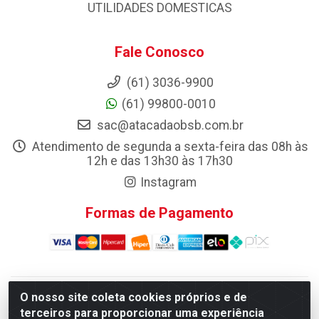
UTILIDADES DOMESTICAS
Fale Conosco
(61) 3036-9900
(61) 99800-0010
sac@atacadaobsb.com.br
Atendimento de segunda a sexta-feira das 08h às
12h e das 13h30 às 17h30
Instagram
Formas de Pagamento
O nosso site coleta cookies próprios e de
Atacadao da Limpeza F. Pereira Queiroz Comercio e
terceiros para proporcionar uma experiência
Distribuicao LTDA - Quadra Qi 10 Lotes 39 e, 41 - Setor