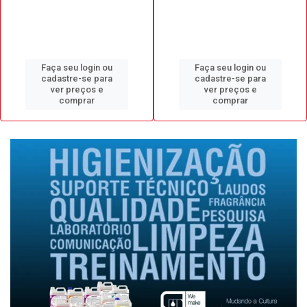
Faça seu login ou
Faça seu login ou
cadastre-se para
cadastre-se para
ver preços e
ver preços e
comprar
comprar